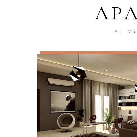
AP
AT V