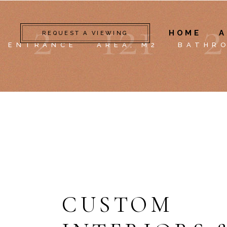
2
1
2
1
2
HOME
A
REQUEST A VIEWING
ENTRANCE
AREA, M2
BATHR
CUSTOM