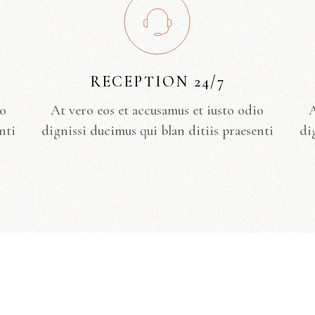
RECEPTION 24/7
io
At vero eos et accusamus et iusto odio
A
nti
dignissi ducimus qui blan ditiis praesenti
di