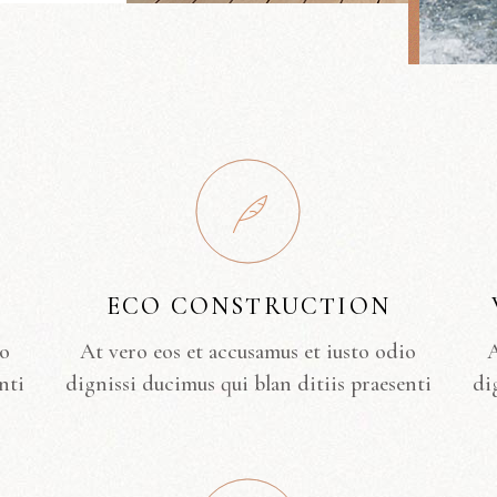
ECO CONSTRUCTION
io
At vero eos et accusamus et iusto odio
A
nti
dignissi ducimus qui blan ditiis praesenti
di