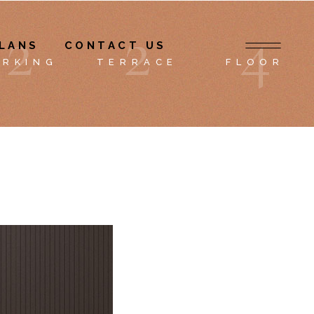
2
2
4
LANS
CONTACT US
ARKING
TERRACE
FLOOR