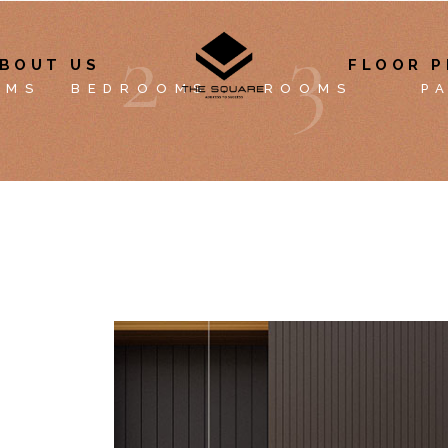
2
3
BOUT US
FLOOR P
OMS
BEDROOMS
ROOMS
P