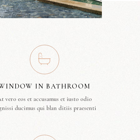
WINDOW IN BATHROOM
t vero eos et accusamus et iusto odio
gnissi ducimus qui blan ditiis praesenti