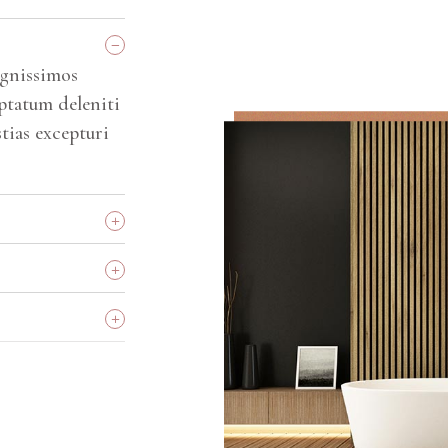
_
ignissimos
ptatum deleniti
tias excepturi
+
+
+