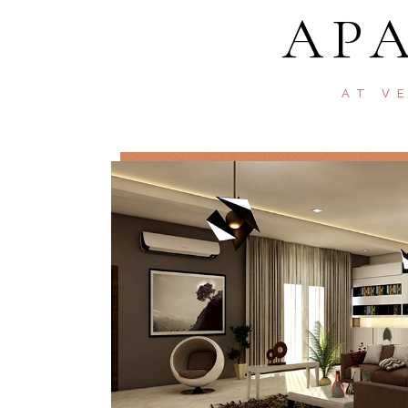
AP
AT V