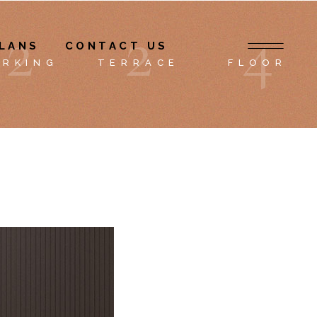
2
2
4
LANS
CONTACT US
ARKING
TERRACE
FLOOR