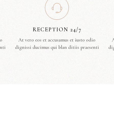
RECEPTION 24/7
io
At vero eos et accusamus et iusto odio
A
nti
dignissi ducimus qui blan ditiis praesenti
di