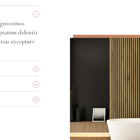
_
ignissimos
ptatum deleniti
tias excepturi
+
+
+