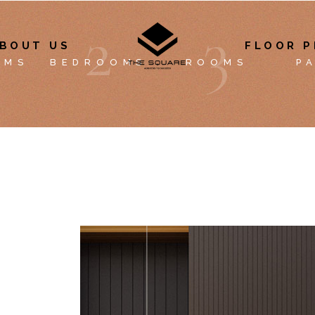
2
3
BOUT US
FLOOR P
OMS
BEDROOMS
ROOMS
P