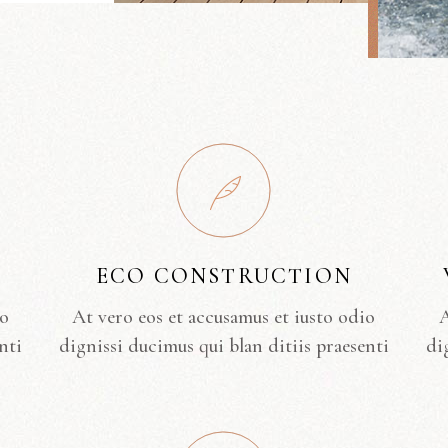
ECO CONSTRUCTION
io
At vero eos et accusamus et iusto odio
A
nti
dignissi ducimus qui blan ditiis praesenti
di