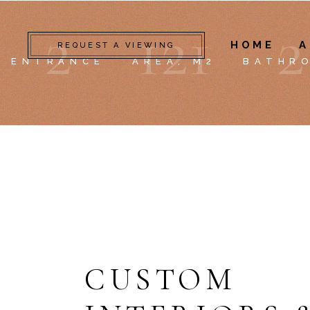
2
1
2
1
2
HOME
A
REQUEST A VIEWING
ENTRANCE
AREA, M2
BATHR
CUSTOM