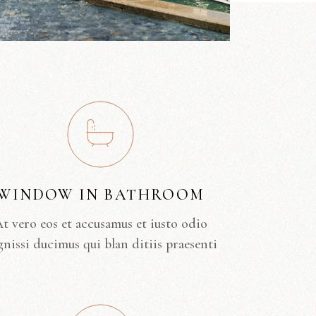
WINDOW IN BATHROOM
t vero eos et accusamus et iusto odio
gnissi ducimus qui blan ditiis praesenti